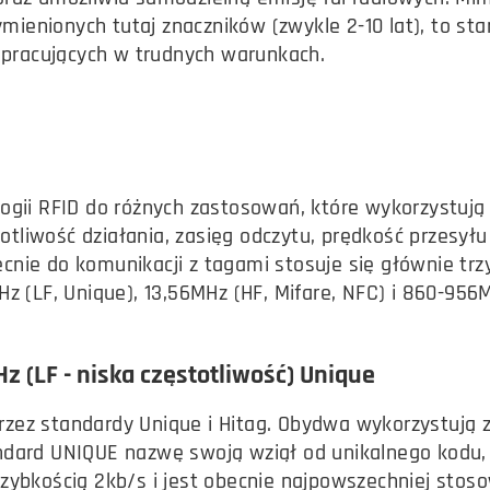
mienionych tutaj znaczników (zwykle 2-10 lat), to st
pracujących w trudnych warunkach.
logii RFID do różnych zastosowań, które wykorzystują
tliwość działania, zasięg odczytu, prędkość przesył
ecnie do komunikacji z tagami stosuje się głównie t
Hz (LF, Unique), 13,56MHz (HF, Mifare, NFC) i 860-956
z (LF - niska częstotliwość) Unique
rzez standardy Unique i Hitag. Obydwa wykorzystują
ndard UNIQUE nazwę swoją wziął od unikalnego kodu,
szybkością 2kb/s i jest obecnie najpowszechniej stos