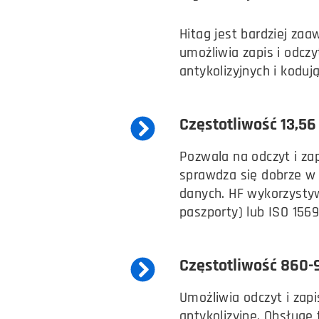
Hitag jest bardziej za
umożliwia zapis i odcz
antykolizyjnych i koduj
Częstotliwość 13,56
Pozwala na odczyt i za
sprawdza się dobrze w 
danych. HF wykorzysty
paszporty) lub ISO 1569
Częstotliwość 860-9
Umożliwia odczyt i zap
antykolizyjne. Obsługę 