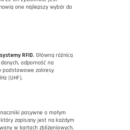
anowią one najlepszy wybór do
systemy RFID
. Główną różnicą
u danych, odporność na
rzy podstawowe zakresy
MHz (UHF).
 znaczniki pasywne o małym
 który zapisany jest na każdym
owany w kartach zbliżeniowych.