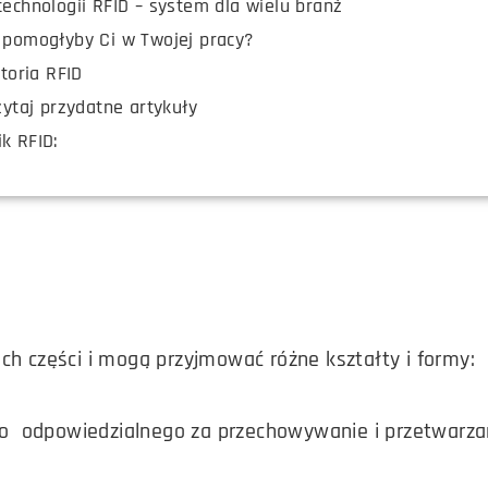
echnologii RFID – system dla wielu branż
 pomogłyby Ci w Twojej pracy?
toria RFID
zytaj przydatne artykuły
k RFID:
ech części i mogą przyjmować różne kształty i formy:
go odpowiedzialnego za przechowywanie i przetwarza