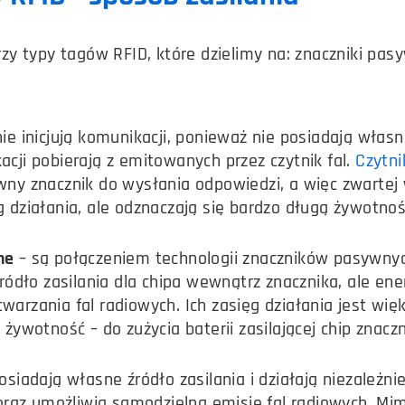
zy typy tagów RFID, które dzielimy na: znaczniki pas
ie inicjują komunikacji, ponieważ nie posiadają własn
cji pobierają z emitowanych przez czytnik fal.
Czytni
ny znacznik do wysłania odpowiedzi, a więc zwartej 
 działania, ale odznaczają się bardzo długą żywotnoś
ne
– są połączeniem technologii znaczników pasywny
źródło zasilania dla chipa wewnątrz znacznika, ale en
arzania fal radiowych. Ich zasięg działania jest wię
żywotność – do zużycia baterii zasilającej chip znaczn
osiadają własne źródło zasilania i działają niezależni
 oraz umożliwia samodzielną emisję fal radiowych. Mi