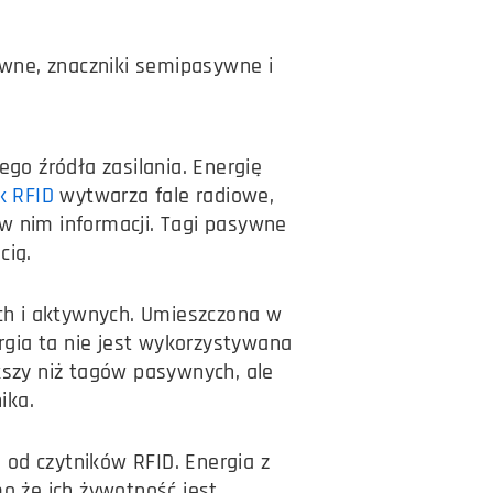
ywne, znaczniki semipasywne i
ego źródła zasilania. Energię
k RFID
wytwarza fale radiowe,
w nim informacji. Tagi pasywne
cią.
ch i aktywnych. Umieszczona w
ergia ta nie jest wykorzystywana
kszy niż tagów pasywnych, ale
ika.
e od czytników RFID. Energia z
mo że ich żywotność jest