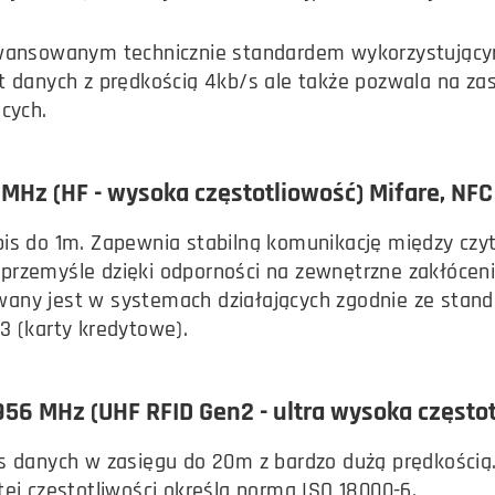
awansowanym technicznie standardem wykorzystującym
yt danych z prędkością 4kb/s ale także pozwala na 
ących.
 MHz (HF - wysoka częstotliowość) Mifare, NFC
pis do 1m. Zapewnia stabilną komunikację między czy
przemyśle dzięki odporności na zewnętrzne zakłóceni
wany jest w systemach działających zgodnie ze stan
3 (karty kredytowe).
56 MHz (UHF RFID Gen2 - ultra wysoka częstot
is danych w zasięgu do 20m z bardzo dużą prędkości
tej częstotliwości określa norma ISO 18000-6.