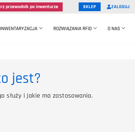
erz przewodnik po inwenturze
ZALOGUJ
SKLEP
INWENTARYZACJA
ROZWIĄZANIA RFID
O NAS
to jest?
go służy i jakie ma zastosowania.