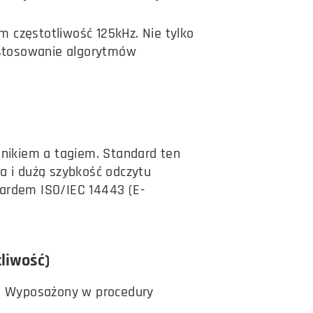
 częstotliwość 125kHz. Nie tylko
zastosowanie algorytmów
tnikiem a tagiem. Standard ten
a i dużą szybkość odczytu
dardem ISO/IEC 14443 (E-
liwość)
ą. Wyposażony w procedury