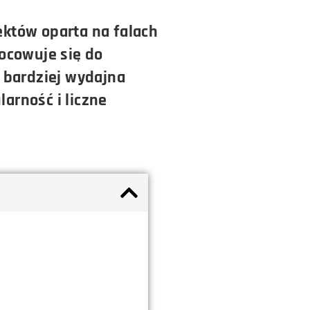
iektów oparta na falach
ocowuje się do
 bardziej wydajna
arność i liczne