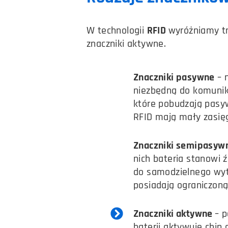
W technologii
RFID
wyróżniamy tr
znaczniki aktywne.
Znaczniki pasywne
– n
niezbędną do komunika
które pobudzają pasyw
RFID mają mały zasięg
Znaczniki semipasyw
nich bateria stanowi 
do samodzielnego wytw
posiadają ograniczoną 
Znaczniki aktywne
– p
baterii aktywuje chip