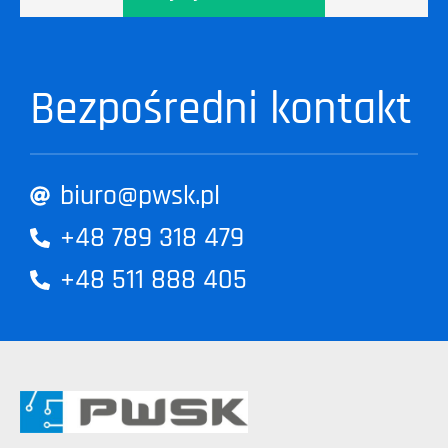
Bezpośredni kontakt
biuro@pwsk.pl
+48 789 318 479
+48 511 888 405