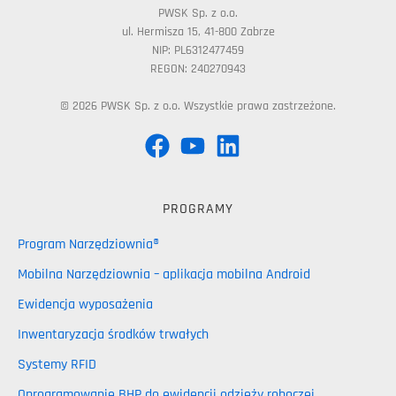
PWSK Sp. z o.o.
ul. Hermisza 15, 41-800 Zabrze
NIP: PL6312477459
REGON: 240270943
© 2026 PWSK Sp. z o.o. Wszystkie prawa zastrzeżone.
PROGRAMY
Program Narzędziownia®
Mobilna Narzędziownia – aplikacja mobilna Android
Ewidencja wyposażenia
Inwentaryzacja środków trwałych
Systemy RFID
Oprogramowanie BHP do ewidencji odzieży roboczej