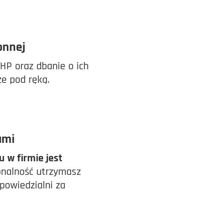
onnej
HP oraz dbanie o ich
e pod ręką.
ami
 w firmie jest
nalność utrzymasz
powiedzialni za