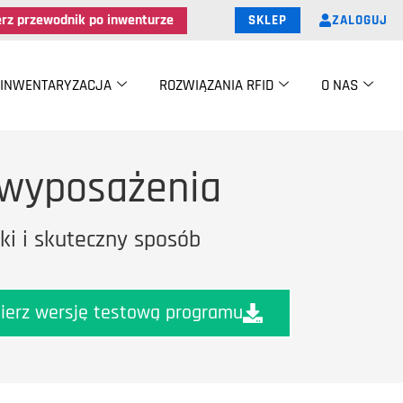
erz przewodnik po inwenturze
ZALOGUJ
SKLEP
INWENTARYZACJA
ROZWIĄZANIA RFID
O NAS
 wyposażenia
ki i skuteczny sposób
ierz wersję testową programu