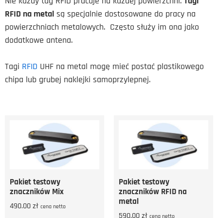
Nie każdy tag RFID pracuje na każdej powierzchni.
Tagi
RFID na metal
są specjalnie dostosowane do pracy na
powierzchniach metalowych. Często służy im ona jako
dodatkowe antena.
Tagi
RFID
UHF na metal mogę mieć postać plastikowego
chipa lub grubej naklejki samoprzylepnej.
Pakiet testowy
Pakiet testowy
znaczników Mix
znaczników RFID na
metal
490.00
zł
cena netto
590.00
zł
cena netto