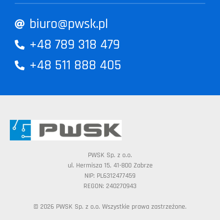
biuro@pwsk.pl
+48 789 318 479
+48 511 888 405
PWSK Sp. z o.o.
ul. Hermisza 15, 41-800 Zabrze
NIP: PL6312477459
REGON: 240270943
© 2026 PWSK Sp. z o.o. Wszystkie prawa zastrzeżone.