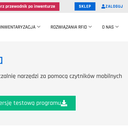
erz przewodnik po inwenturze
ZALOGUJ
SKLEP
INWENTARYZACJA
ROZWIĄZANIA RFID
O NAS
a
zalnię narzędzi za pomocą czytników mobilnych
ersję testową programu