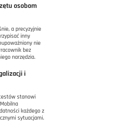
rzętu osobom
nie, a precyzyjnie
rzypisać inny
ieupoważniony nie
racownik bez
iego narzędzia.
lizacji i
atestów stanowi
 Mobilna
datności każdego z
ecznymi sytuacjami.