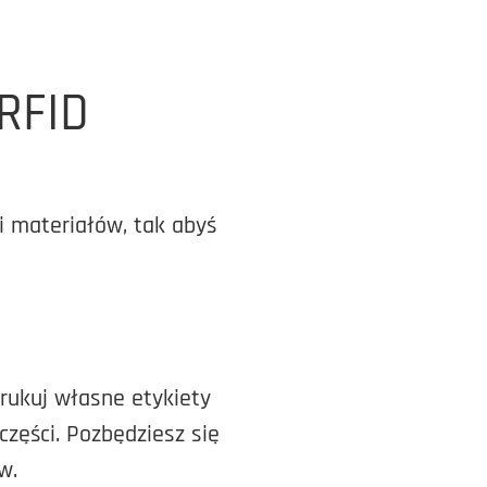
 RFID
i materiałów, tak abyś
rukuj własne etykiety
zęści. Pozbędziesz się
w.