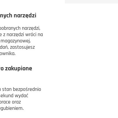
anych narzędzi
pobranych narzędzi,
 z narzędzi wróci na
i magazynowej.
dań, zastosujesz
cownika.
wo zakupione
a stan bezpośrednio
u sekund wydać
prace oraz
agubieniem.