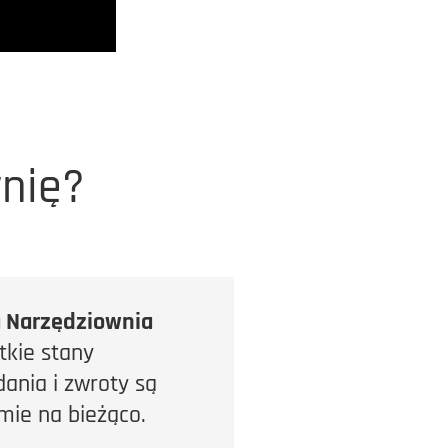
wnię?
a Narzędziownia
tkie stany
nia i zwroty są
mie na bieżąco.