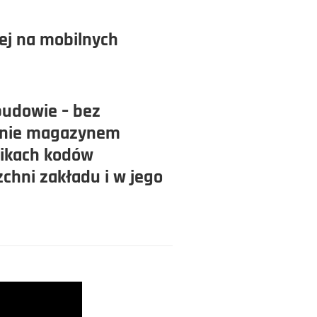
ącej na mobilnych
budowie – bez
zanie magazynem
nikach kodów
chni zakładu i w jego