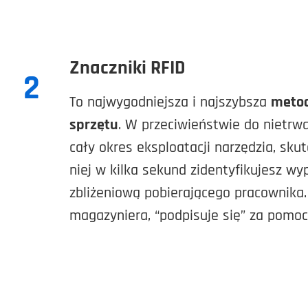
Znaczniki RFID
2
To najwygodniejsza i najszybsza
metod
sprzętu
. W przeciwieństwie do nietrw
cały okres eksploatacji narzędzia, skut
niej w kilka sekund zidentyfikujesz wy
zbliżeniową pobierającego pracownika.
magazyniera, “podpisuje się” za pomo