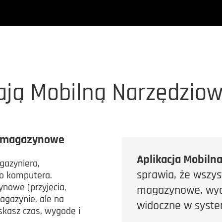
ają Mobilną Narzędzio
e magazynowe
Aplikacja Mobiln
gazyniera,
sprawia, że wszys
go komputera.
nowe (przyjęcia,
magazynowe, wyda
agazynie, ale na
widoczne w syste
skasz czas, wygodę i