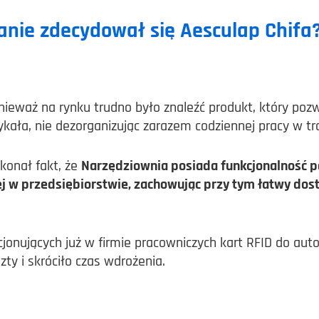
anie zdecydował się Aesculap Chifa
eważ na rynku trudno było znaleźć produkt, który poz
kała, nie dezorganizując zarazem codziennej pracy w t
konał fakt, że
Narzędziownia posiada funkcjonalność p
w przedsiębiorstwie, zachowując przy tym łatwy dostę
nujących już w firmie pracowniczych kart RFID do autor
y i skróciło czas wdrożenia.