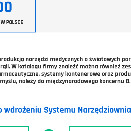
00
W POLSCE
ię produkcją narzędzi medycznych o światowych pa
gii. W katalogu firmy znaleźć można również zes
armaceutyczne, systemy kontenerowe oraz produk
Tomyślu, należy do międzynarodowego koncernu B
po wdrożeniu Systemu Narzędziowni