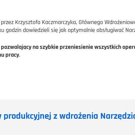
e przez Krzysztofa Kaczmarczyka, Głównego Wdrożenio
ku godzin dowiedzieli się jak optymalnie obsługiwać Na
a, pozwalający na szybkie przeniesienie wszystkich op
mu pracy
.
my produkcyjnej z wdrożenia Narzędz