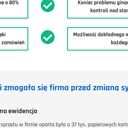
ne
o 80%
Koniec problemu giną
kontroli nad s
ęki
Możliwość dokładnego w
 zamówień
każdeg
i zmagała się firma przed zmianą 
na ewidencja
przętu w firmie oparta była o 37 tys. papierowych kart