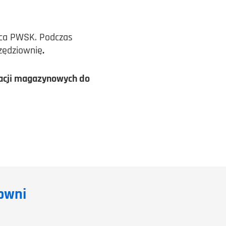
wca PWSK. Podczas
rzędziownię
.
eracji magazynowych do
iowni