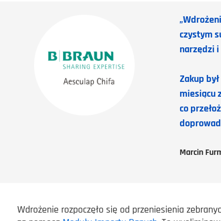
„
Wdrożeni
czystym s
narzędzi i
Zakup był
miesiącu 
co przełoż
doprowadz
Marcin Fur
Wdrożenie rozpoczęło się od przeniesienia zebrany