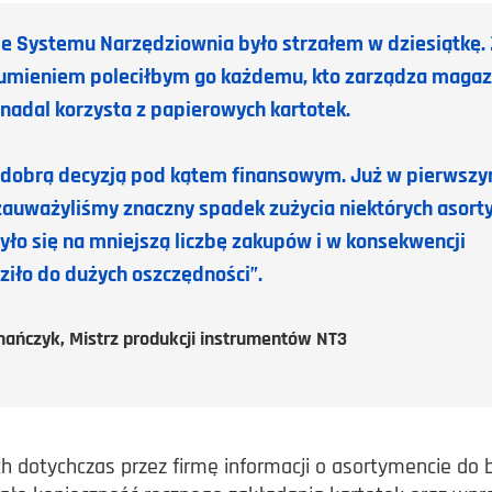
e Systemu Narzędziownia było strzałem w dziesiątkę. 
umieniem poleciłbym go każdemu, kto zarządza maga
 nadal korzysta z papierowych kartotek.
 dobrą decyzją pod kątem finansowym. Już w pierwsz
zauważyliśmy znaczny spadek zużycia niektórych asor
yło się na mniejszą liczbę zakupów i w konsekwencji
iło do dużych oszczędności”.
mańczyk, Mistrz produkcji instrumentów NT3
ch dotychczas przez firmę informacji o asortymencie do