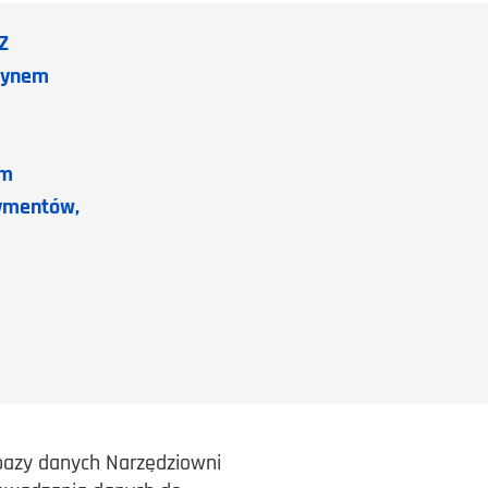
Z
zynem
ym
tymentów,
 bazy danych Narzędziowni