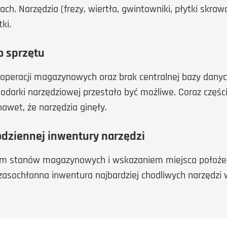
 Narzędzia (frezy, wiertła, gwintowniki, płytki skraw
ki.
o sprzętu
a operacji magazynowych oraz brak centralnej bazy dany
odarki narzędziowej przestało być możliwe. Coraz częśc
nawet, że narzędzia ginęły.
codziennej inwentury narzędzi
niem stanów magazynowych i wskazaniem miejsca położ
czasochłonna inwentura najbardziej chodliwych narzędzi 