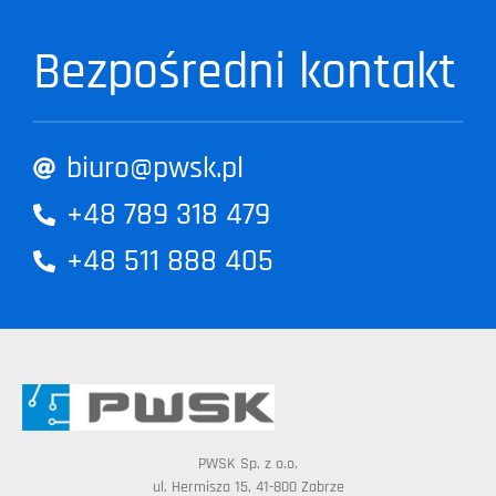
Bezpośredni kontakt
biuro@pwsk.pl
+48 789 318 479
+48 511 888 405
PWSK Sp. z o.o.
ul. Hermisza 15, 41-800 Zabrze