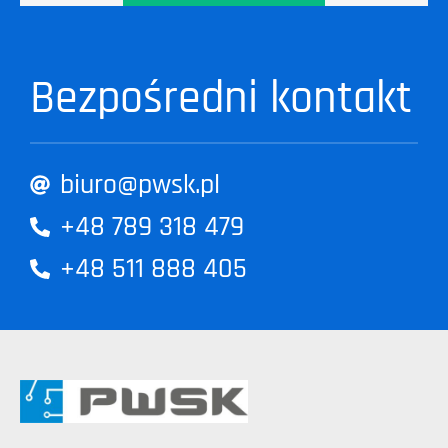
Bezpośredni kontakt
biuro@pwsk.pl
+48 789 318 479
+48 511 888 405