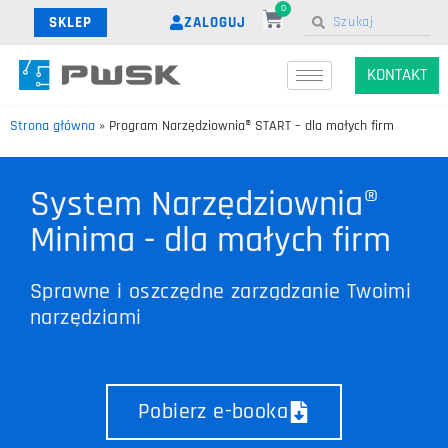
0
ZALOGUJ
SKLEP
KONTAKT
Strona główna
»
Program Narzędziownia® START – dla małych firm
System Narzędziownia®
Minima - dla małych firm
Sprawne i oszczędne zarządzanie Twoimi
narzędziami
Pobierz e-booka