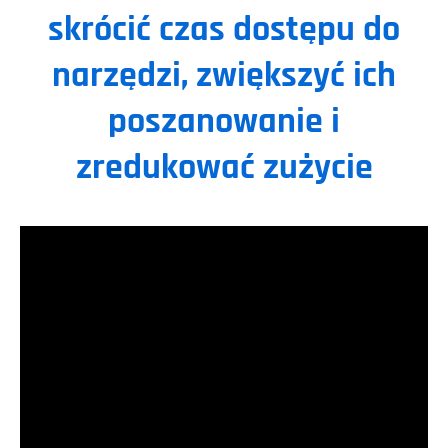
skrócić czas dostępu do
narzędzi, zwiększyć ich
poszanowanie i
zredukować zużycie