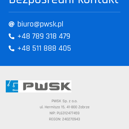
biuro@pwsk.pl
+48 789 318 479
+48 511 888 405
PWSK Sp. z o.o.
ul. Hermisza 15, 41-800 Zabrze
NIP: PL6312477459
REGON: 240270943