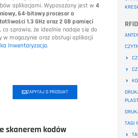
bów aplikacjami. Wyposażony jest w
4
KRES
niowy, 64-bitowy procesor o
totliwości 1.3 GHz oraz 2 GB pamięci
RFID
, co sprawia, że idealnie nadaje się do
ANTEN
y w magazynie oraz obsługi aplikacji
ka Inwentaryzacja
.
CZYTN
CZ
CZ
KO
DRUK
ZAPYTAJ O PRODUKT
PLAS
DRUKA
TAGI 
ze skanerem kodów
TA