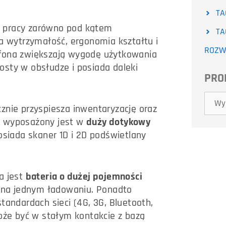
TA
 pracy zarówno pod kątem
TA
ła wytrzymałość, ergonomia kształtu i
ROZWI
tfona zwiększają wygodę użytkowania
rosty w obsłudze i posiada daleki
PRO
znie przyspiesza inwentaryzację oraz
d wyposażony jest w
duży dotykowy
osiada skaner 1D i 2D podświetlany
a jest
bateria o dużej pojemności
ia na jednym ładowaniu. Ponadto
tandardach sieci (4G, 3G, Bluetooth,
może być w stałym kontakcie z bazą