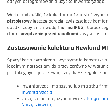
danych oprogramowania Szybka Inwentaryzacja.
Warto podkreślić, że kolektor może zostać wyp
pistoletowy
jeszcze bardziej zwiększający komfort
upadki, zapylenia i wodę (
norma IP65
). Oprócz te
chroni
urządzenie przed upadkami
z wysokości n
Zastosowanie kolektora Newland M
Specyfikacja techniczna i wytrzymała konstrukcj
idealnym narzędziem do pracy zarówno w warun
produkcyjnych, jak i zewnętrznych. Szczególnie po
inwentaryzacji magazynu lub majątku fi
Inwentaryzacja
,
zarządzania magazynem wraz z
Programe
Narzędziownia
,