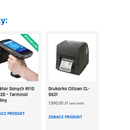
y:
ktor Danych RFID
Drukarka Citizen CL-
2D – Terminal
S621
lny
1,990.00
zł
cena netto
ACZ PRODUKT
ZOBACZ PRODUKT