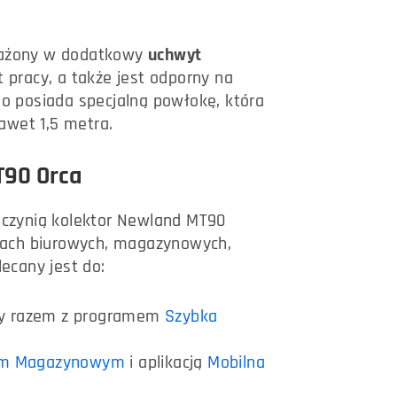
osażony w dodatkowy
uchwyt
 pracy, a także jest odporny na
go posiada specjalną powłokę, która
awet 1,5 metra.
T90 Orca
a czynią kolektor Newland MT90
kach biurowych, magazynowych,
lecany jest do:
rmy razem z programem
Szybka
m Magazynowym
i aplikacją
Mobilna