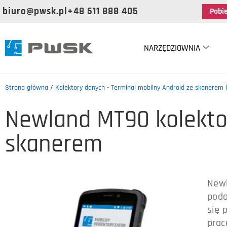
biuro@pwsk.pl
+48 511 888 405
Pobi
NARZĘDZIOWNIA
Strona główna
/
Kolektory danych - Terminal mobilny Android ze skanerem
Newland MT90 kolekto
skanerem
Newl
podo
się 
prac