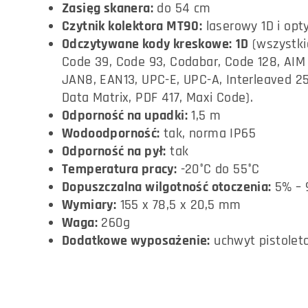
Zasięg skanera:
do 54 cm
Czytnik kolektora MT90:
laserowy 1D i opt
Odczytywane kody kreskowe:
1D
(wszystkie
Code 39, Code 93, Codabar, Code 128, AIM
JAN8, EAN13, UPC-E, UPC-A, Interleaved 25, 
Data Matrix, PDF 417, Maxi Code).
Odporność na upadki:
1,5 m
Wodoodporność:
tak, norma IP65
Odporność na pył:
tak
Temperatura pracy:
-20°C do 55°C
Dopuszczalna wilgotność otoczenia:
5% – 
Wymiary:
155 x 78,5 x 20,5 mm
Waga:
260g
Dodatkowe wyposażenie:
uchwyt pistoleto