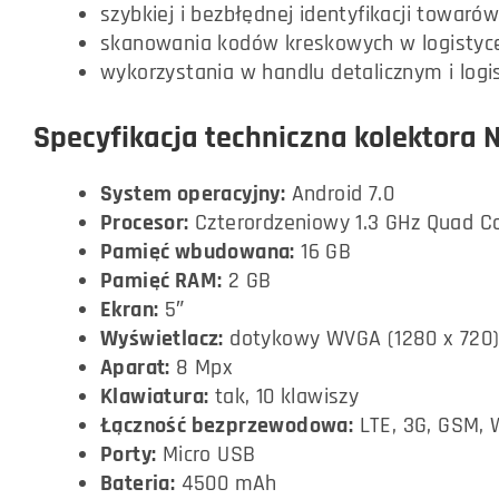
szybkiej i bezbłędnej identyfikacji towarów
skanowania kodów kreskowych w logistyc
wykorzystania w handlu detalicznym i logi
Specyfikacja techniczna kolektora
System operacyjny:
Android 7.0
Procesor:
Czterordzeniowy 1.3 GHz Quad Co
Pamięć wbudowana:
16 GB
Pamięć RAM:
2 GB
Ekran:
5″
Wyświetlacz:
dotykowy WVGA (1280 x 720
Aparat:
8 Mpx
Klawiatura:
tak, 10 klawiszy
Łączność bezprzewodowa:
LTE, 3G, GSM, W
Porty:
Micro USB
Bateria:
4500 mAh