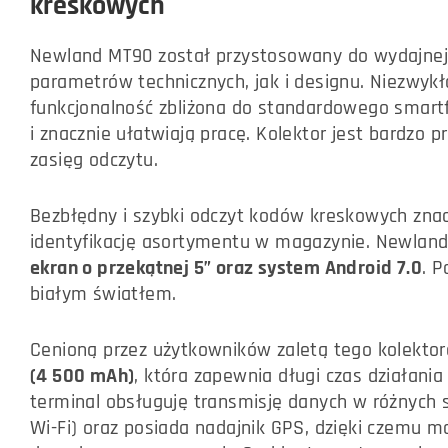
kreskowych
Newland MT90 został przystosowany do wydajnej
parametrów technicznych, jak i designu. Niezwyk
funkcjonalność zbliżona do standardowego smar
i znacznie ułatwiają pracę. Kolektor jest bardzo p
zasięg odczytu.
Bezbłędny i szybki odczyt kodów kreskowych znac
identyfikację asortymentu w magazynie. Newlan
ekran o przekątnej 5” oraz system Android 7.0
. P
białym światłem.
Cenioną przez użytkowników zaletą tego kolektor
(4 500 mAh)
, która zapewnia długi czas działan
terminal obsługuję transmisję danych w różnych s
Wi-Fi) oraz posiada nadajnik GPS, dzięki czemu 