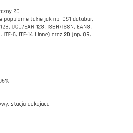
yczny 2D
 popularne takie jak np. GS1 databar,
 128, UCC/EAN 128, ISBN/ISSN, EAN8,
ITF-6, ITF-14 i inne) oraz
2D
(np. QR,
95%
wy, stacja dokująca