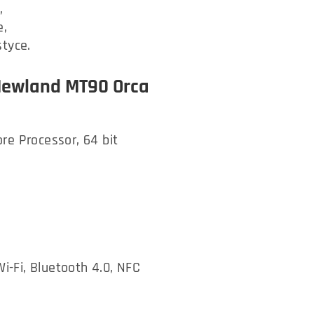
,
e,
styce.
 Newland MT90 Orca
re Processor, 64 bit
)
i-Fi, Bluetooth 4.0, NFC