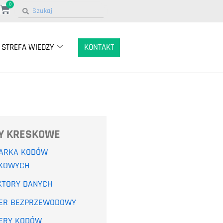
0
STREFA WIEDZY
KONTAKT
Y KRESKOWE
ARKA KODÓW
KOWYCH
KTORY DANYCH
ER BEZPRZEWODOWY
ERY KODÓW