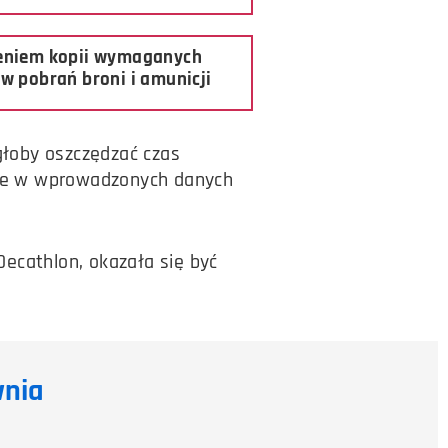
zeniem kopii wymaganych
w pobrań broni i amunicji
głoby oszczędzać czas
nie w wprowadzonych danych
Decathlon, okazała się być
wnia