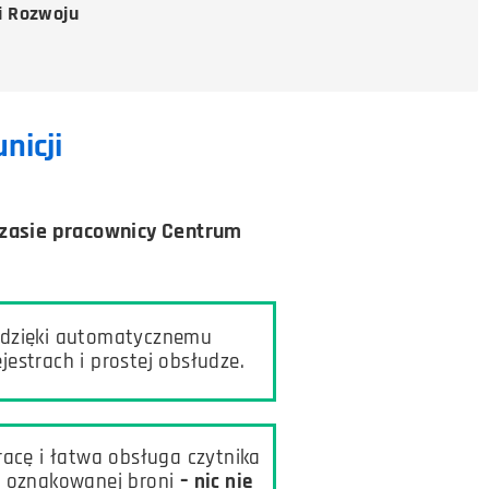
i Rozwoju
nicji
czasie pracownicy Centrum
 dzięki automatycznemu
jestrach i prostej obsłudze.
acę i łatwa obsługa czytnika
a oznakowanej broni
– nic nie