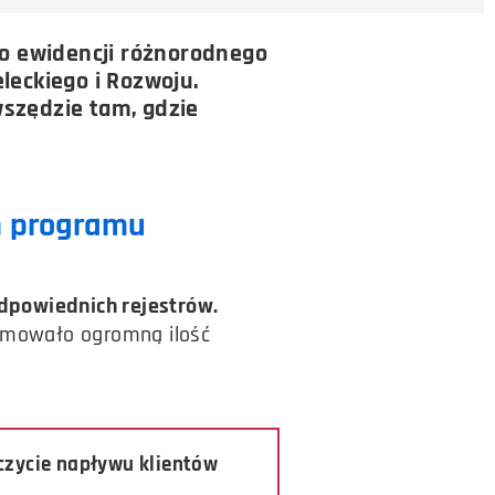
o ewidencji różnorodnego
eckiego i Rozwoju.
wszędzie tam, gdzie
m programu
odpowiednich rejestrów.
ajmowało ogromną ilość
czycie napływu klientów