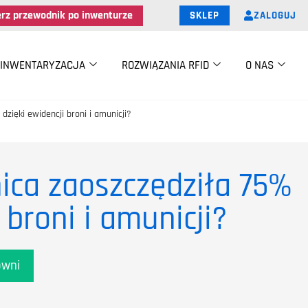
erz przewodnik po inwenturze
ZALOGUJ
SKLEP
INWENTARYZACJA
ROZWIĄZANIA RFID
O NAS
zięki ewidencji broni i amunicji?
ica zaoszczędziła 75%
 broni i amunicji?
owni