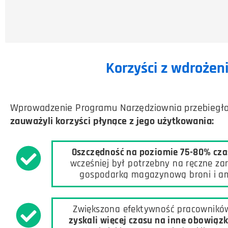
Korzyści z wdrożen
Wprowadzenie Programu Narzędziownia przebiegło 
zauważyli korzyści płynące z jego użytkowania:
Oszczędność na poziomie 75-80% cza
wcześniej był potrzebny na ręczne za
gospodarką magazynową broni i am
Zwiększona efektywność pracowników
zyskali więcej czasu na inne obowiązk