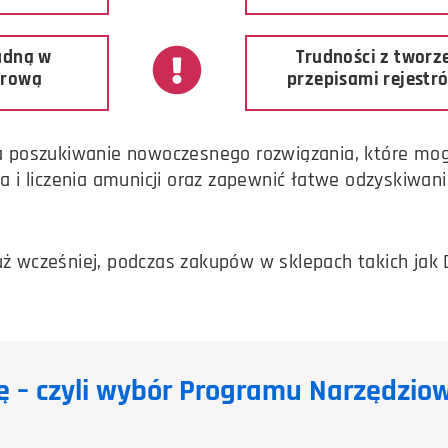
udną w
Trudności z twor
erową
przepisami rejestró
 na poszukiwanie nowoczesnego rozwiązania, które mo
 i liczenia amunicji oraz zapewnić łatwe odzyskiwa
uż wcześniej, podczas zakupów w sklepach takich jak 
kę – czyli wybór Programu Narzędzio