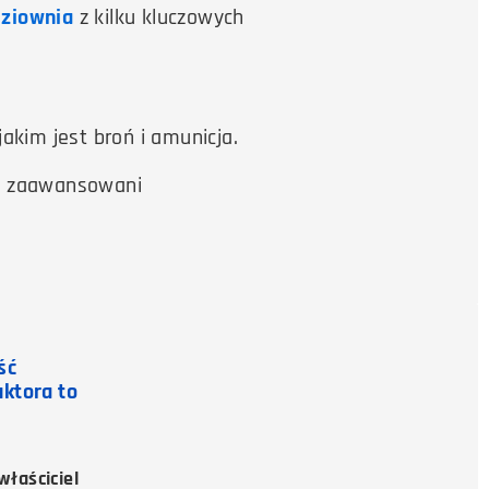
ziownia
z kilku kluczowych
kim jest broń i amunicja.
ej zaawansowani
ść
uktora to
właściciel