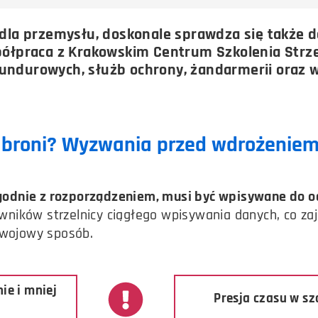
la przemysłu, doskonale sprawdza się także d
łpraca z Krakowskim Centrum Szkolenia Strzel
mundurowych, służb ochrony, żandarmerii oraz 
ę broni? Wyzwania przed wdrożenie
 zgodnie z rozporządzeniem, musi być wpisywane do 
ników strzelnicy ciągłego wpisywania danych, co z
zwojowy sposób.
ie i mniej
Presja czasu w sz