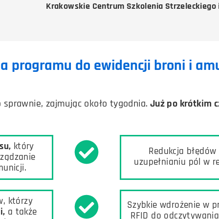
Krakowskie Centrum Szkolenia Strzeleckiego 
ia
programu do ewidencji broni i amu
sprawnie, zajmując około tygodnia.
Już po krótkim 
su,
który
Redukcja błędów
rządzanie
uzupełnianiu pól w re
unicji.
, którzy
Szybkie wdrożenie w pr
i,
a także
RFID do odczytywani