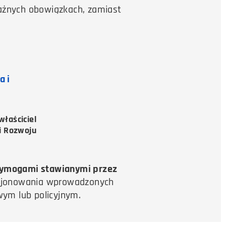
ważnych obowiązkach, zamiast
a i
właściciel
i Rozwoju
 wymogami stawianymi przez
ncjonowania wprowadzonych
wym lub policyjnym.