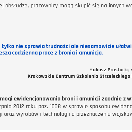
jnej obsłudze, pracownicy mogą skupić się na innych 
e tylko nie sprawia trudności ale niesamowicie ułatwi
esza codzienną pracę z bronią i amunicją.
Łukasz Prostacki, 
Krakowskie Centrum Szkolenia Strzeleckiego 
ymogi ewidencjonowania broni i amunicji zgodnie z
erpnia 2012 roku poz. 1008 w sprawie sposobu ewide
i oraz wyrobów i technologii o przeznaczeniu wojsko