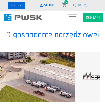
0
ZALOGUJ
SKLEP
KONTAKT
O gospodarce narzędziowej