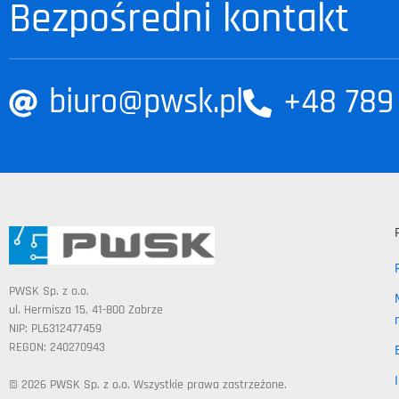
Bezpośredni kontakt
biuro@pwsk.pl
+48 789
PWSK Sp. z o.o.
ul. Hermisza 15, 41-800 Zabrze
NIP: PL6312477459
REGON: 240270943
© 2026 PWSK Sp. z o.o. Wszystkie prawa zastrzeżone.