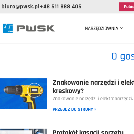
biuro@pwsk.pl
+48 511 888 405
Pobi
NARZĘDZIOWNIA
O go
Znakowanie narzędzi i elekt
kreskowy?
Znakowanie narzędzi i elektronarzędzi.
PRZEJDŹ DO STRONY »
Protokół kasacji sprzętu