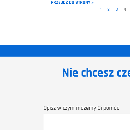
PRZEJDŹ DO STRONY »
1
2
3
4
Nie chcesz cz
Opisz w czym możemy Ci pomóc