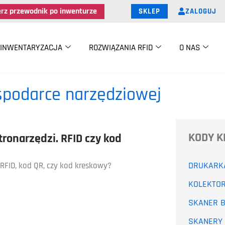
erz przewodnik po inwenturze
ZALOGUJ
SKLEP
INWENTARYZACJA
ROZWIĄZANIA RFID
O NAS
spodarce narzędziowej
KODY 
ronarzędzi. RFID czy kod
DRUKARK
 RFID, kod QR, czy kod kreskowy?
KOLEKTO
SKANER 
SKANERY