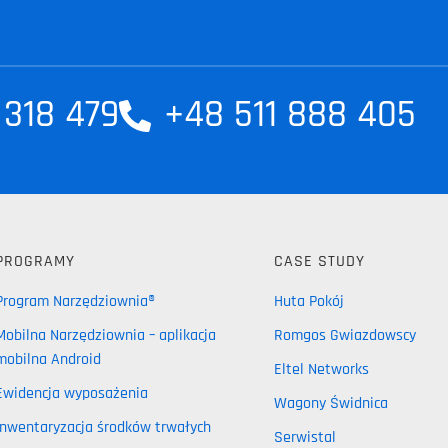
 318 479
+48 511 888 405
PROGRAMY
CASE STUDY
Program Narzędziownia®
Huta Pokój
Mobilna Narzędziownia – aplikacja
Romgos Gwiazdowscy
mobilna Android
Eltel Networks
Ewidencja wyposażenia
Wagony Świdnica
Inwentaryzacja środków trwałych
Serwistal