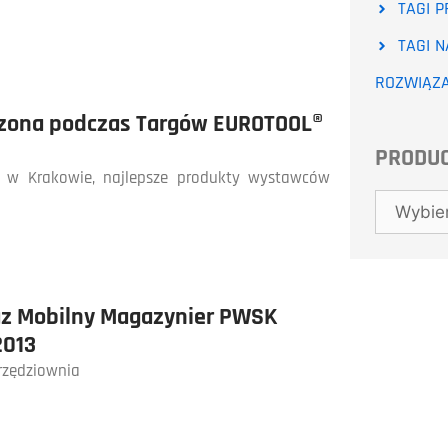
TAGI P
TAGI 
ROZWIĄZA
dzona podczas Targów EUROTOOL®
PRODU
L w Krakowie, najlepsze produkty wystawców
az Mobilny Magazynier PWSK
2013
rzędziownia