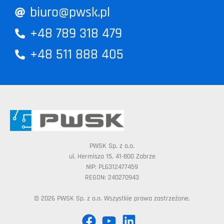
biuro@pwsk.pl
+48 789 318 479
+48 511 888 405
PWSK Sp. z o.o.
ul. Hermisza 15, 41-800 Zabrze
NIP: PL6312477459
REGON: 240270943
© 2026 PWSK Sp. z o.o. Wszystkie prawa zastrzeżone.