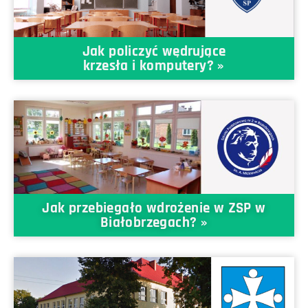
Jak policzyć wędrujące
krzesła i komputery? »
Jak przebiegało wdrożenie w ZSP w
Białobrzegach? »