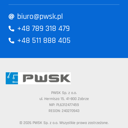
biuro@pwsk.pl
+48 789 318 479
+48 511 888 405
PWSK Sp. z o.o.
ul. Hermisza 15, 41-800 Zabrze
NIP: PL6312477459
REGON: 240270943
© 2026 PWSK Sp. z o.o. Wszystkie prawa zastrzeżone.