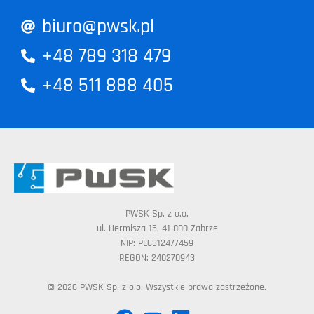
biuro@pwsk.pl
+48 789 318 479
+48 511 888 405
PWSK Sp. z o.o.
ul. Hermisza 15, 41-800 Zabrze
NIP: PL6312477459
REGON: 240270943
© 2026 PWSK Sp. z o.o. Wszystkie prawa zastrzeżone.