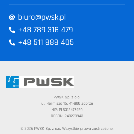
biuro@pwsk.pl
+48 789 318 479
+48 511 888 405
PWSK Sp. z o.o.
ul. Hermisza 15, 41-800 Zabrze
NIP: PL6312477459
REGON: 240270943
© 2026 PWSK Sp. z o.o. Wszystkie prawa zastrzeżone.