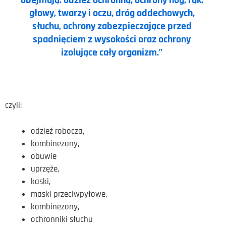
obejmują: odzież ochronną, ochrony nóg, rąk,
głowy, twarzy i oczu, dróg oddechowych,
słuchu, ochrony zabezpieczające przed
spadnięciem z wysokości oraz ochrony
izolujące cały organizm.”
czyli:
odzież robocza,
kombinezony,
obuwie
uprzęże,
kaski,
maski przeciwpyłowe,
kombinezony,
ochronniki słuchu