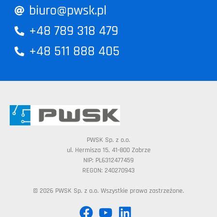
biuro@pwsk.pl
+48 789 318 479
+48 511 888 405
PWSK Sp. z o.o.
ul. Hermisza 15, 41-800 Zabrze
NIP: PL6312477459
REGON: 240270943
© 2026 PWSK Sp. z o.o. Wszystkie prawa zastrzeżone.