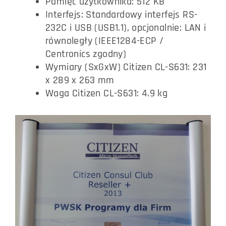
Pamięć użytkownika: 512 KB
Interfejs: Standardowy interfejs RS-
232C i USB (USB1.1), opcjonalnie: LAN i
równoległy (IEEE1284-ECP /
Centronics zgodny)
Wymiary (SxGxW) Citizen CL-S631: 231
x 289 x 263 mm
Waga Citizen CL-S631: 4.9 kg