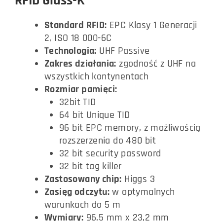
RFID Glass-K
Standard RFID:
EPC Klasy 1 Generacji
2, ISO 18 000-6C
Technologia:
UHF Passive
Zakres działania:
zgodność z UHF na
wszystkich kontynentach
Rozmiar pamięci:
32bit TID
64 bit Unique TID
96 bit EPC memory, z możliwością
rozszerzenia do 480 bit
32 bit security password
32 bit tag killer
Zastosowany chip:
Higgs 3
Zasięg odczytu:
w optymalnych
warunkach do 5 m
Wymiary:
96,5 mm x 23,2 mm