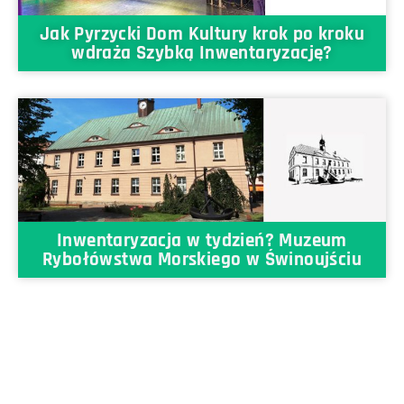
Jak Pyrzycki Dom Kultury krok po kroku
wdraża Szybką Inwentaryzację?
Inwentaryzacja w tydzień? Muzeum
Rybołówstwa Morskiego w Świnoujściu