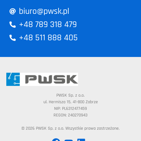
biuro@pwsk.pl
+48 789 318 479
+48 511 888 405
PWSK Sp. z o.o.
ul. Hermisza 15, 41-800 Zabrze
NIP: PL6312477459
REGON: 240270943
© 2026 PWSK Sp. z o.o. Wszystkie prawa zastrzeżone.