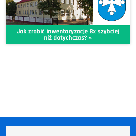
Jak zrobić inwentaryzację 8x szybciej
niż dotychczas? »