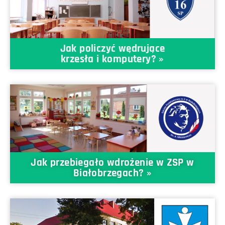
Jak policzyć wędrujące
krzesła i komputery? »
Jak przebiegało wdrożenie w ZSP w
Białobrzegach? »