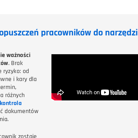
dopuszczeń pracowników do narzędzi
ie ważności
ków
. Brak
 ryzyko: od
wne i kary dla
termin,
na różnych
kontrola
ość dokumentów
nia.
cownik zostaje