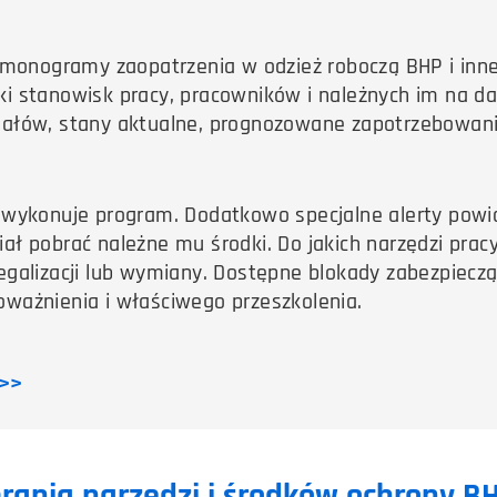
onogramy zaopatrzenia w odzież roboczą BHP i inne
ki stanowisk pracy, pracowników i należnych im na d
iałów, stany aktualne, prognozowane zapotrzebowani
a wykonuje program. Dodatkowo specjalne alerty powi
ł pobrać należne mu środki. Do jakich narzędzi pracy
egalizacji lub wymiany. Dostępne blokady zabezpiecz
oważnienia i właściwego przeszkolenia.
 >>
ania narzędzi i środków ochrony B