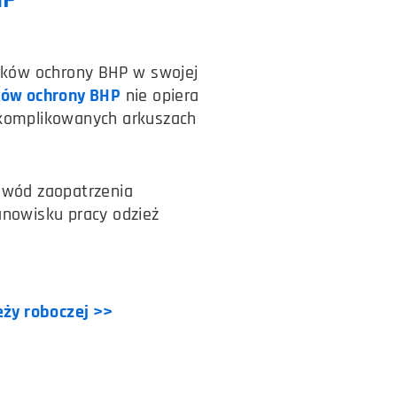
dków ochrony BHP w swojej
ów ochrony BHP
nie opiera
komplikowanych arkuszach
owód zaopatrzenia
nowisku pracy odzież
eży roboczej >>