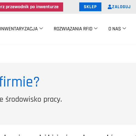
erz przewodnik po inwenturze
ZALOGUJ
SKLEP
INWENTARYZACJA
ROZWIĄZANIA RFID
O NAS
firmie?
 środowisko pracy.