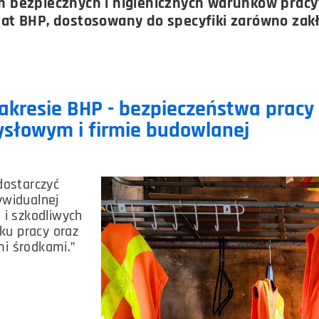
bezpiecznych i higienicznych warunków pracy? 
at BHP, dostosowany do specyfiki zarówno zak
kresie BHP - bezpieczeństwa pracy
słowym i firmie budowlanej
dostarczyć
ywidualnej
 i szkodliwych
ku pracy oraz
i środkami.”