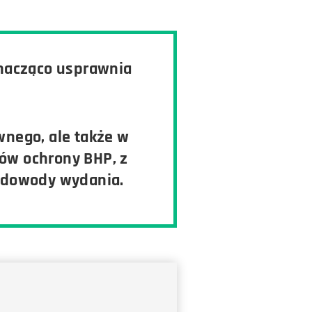
znacząco usprawnia
wnego, ale także w
ów ochrony BHP, z
e dowody wydania.