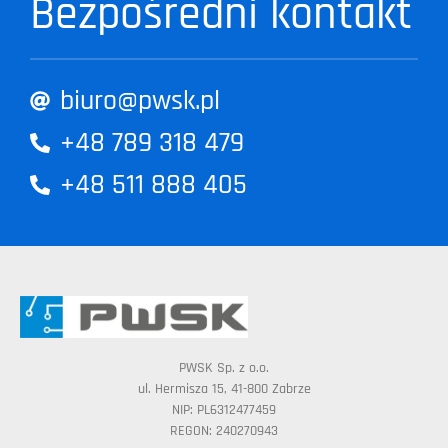
Bezpośredni kontakt
biuro@pwsk.pl
+48 789 318 479
+48 511 888 405
PWSK Sp. z o.o.
ul. Hermisza 15, 41-800 Zabrze
NIP: PL6312477459
REGON: 240270943