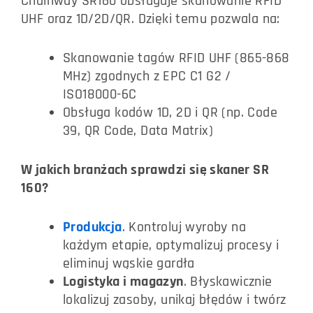
Chainway SR160 obsługuje skanowanie RFID
UHF oraz 1D/2D/QR. Dzięki temu pozwala na:
Skanowanie tagów RFID UHF (865-868
MHz) zgodnych z EPC C1 G2 /
ISO18000-6C
Obsługa kodów 1D, 2D i QR (np. Code
39, QR Code, Data Matrix)
W jakich branżach sprawdzi się skaner SR
160?
Produkcja
. Kontroluj wyroby na
każdym etapie, optymalizuj procesy i
eliminuj wąskie gardła
Logistyka i magazyn
. Błyskawicznie
lokalizuj zasoby, unikaj błędów i twórz