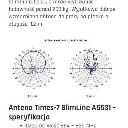
10 mm grubości,
a może wytrzymać
ładowność ponad 200 kg. W
yjątkowo
dobrze
wzmocniona antena do pracy na
płasko
o
długości
1,2 m.
Antena Times-7 SlimLine A5531 –
specyfikacja
Częstotliwość 864 – 869 MHz