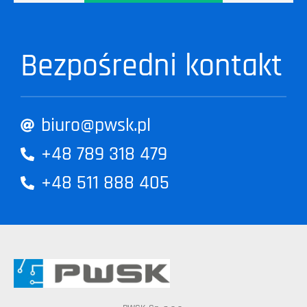
Bezpośredni kontakt
biuro@pwsk.pl
+48 789 318 479
+48 511 888 405