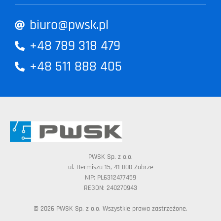
biuro@pwsk.pl
+48 789 318 479
+48 511 888 405
PWSK Sp. z o.o.
ul. Hermisza 15, 41-800 Zabrze
NIP: PL6312477459
REGON: 240270943
© 2026 PWSK Sp. z o.o. Wszystkie prawa zastrzeżone.