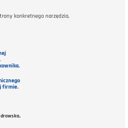
trony konkretnego narzędzia,
y
nej
,
tkownika.
nicznego
 firmie.
edrowska,