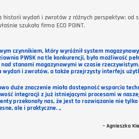
istorii wydań i zwrotów z różnych perspektyw: od s
łaśnie szukała firma ECO POINT.
wym czynnikiem, który wyróżnił system magazynow
iownia PWSK na tle konkurencji, była możliwość peł
i nad stanami magazynowymi w czasie rzeczywistym
a wydań i zwrotów, a także przejrzysty interfejs uży
wo duże znaczenie miała dostępność wsparcia tech
twość integracji z już istniejącymi procesami w naszej
enty przekonały nas, że jest to rozwiązanie nie tylko
sne, ale i praktyczne. „
– Agnieszka Ki