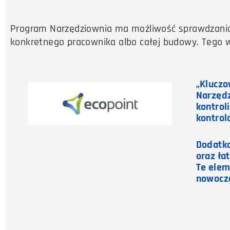
Program Narzędziownia ma możliwość sprawdzania h
konkretnego pracownika albo całej budowy. Tego w
„Kluczo
Narzędz
kontrol
kontrol
Dodatko
oraz ła
Te elem
nowocze