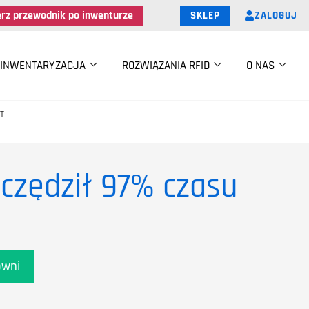
erz przewodnik po inwenturze
ZALOGUJ
SKLEP
INWENTARYZACJA
ROZWIĄZANIA RFID
O NAS
T
czędził 97% czasu
owni