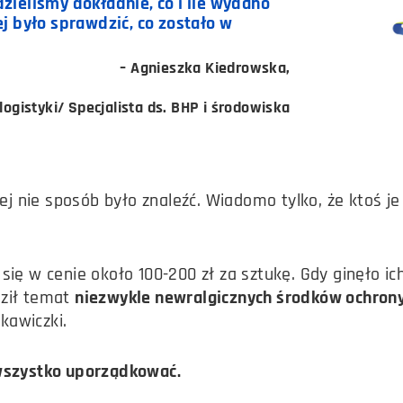
zieliśmy dokładnie, co i ile wydano
j było sprawdzić, co zostało w
– Agnieszka Kiedrowska,
logistyki/ Specjalista ds. BHP i środowiska
j nie sposób było znaleźć. Wiadomo tylko, że ktoś je z
się w cenie około 100-200 zł za sztukę.
Gdy ginęło ich
dził temat
niezwykle newralgicznych środków ochron
ękawiczki.
 wszystko uporządkować.