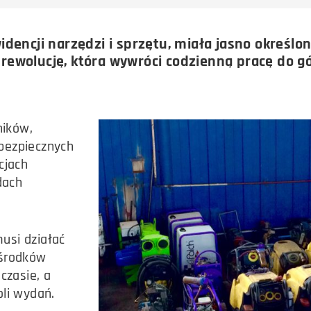
encji narzędzi i sprzętu, miała jasno określony
ewolucję, która wywróci codzienną pracę do gó
ników,
ebezpiecznych
cjach
dach
usi działać
 środków
czasie, a
li wydań.