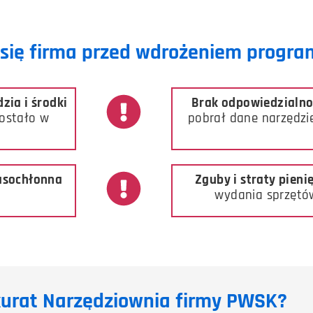
się firma przed wdrożeniem progr
dzia i środki
Brak odpowiedzialno
zostało w
pobrał dane narzędzie
asochłonna
Zguby i straty pien
wydania sprzętó
kurat Narzędziownia firmy PWSK?