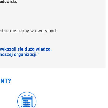
środowiska
będzie dostępny w awaryjnych
ykazali się dużą wiedzą,
aszej organizacji.”
INT?