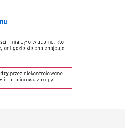
amu
ści
– nie było wiadomo, kto
, ani gdzie się ono znajduje.
iędzy
przez niekontrolowane
w i nadmiarowe zakupy.