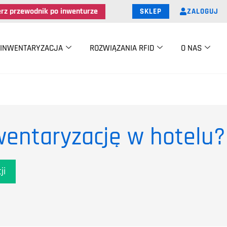
erz przewodnik po inwenturze
ZALOGUJ
SKLEP
INWENTARYZACJA
ROZWIĄZANIA RFID
O NAS
wentaryzację w hotelu?
ji