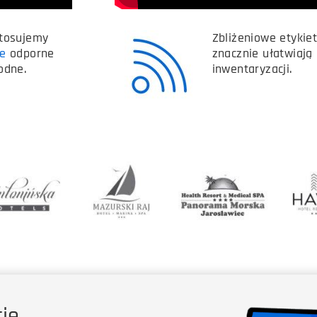
stosujemy
Zbliżeniowe etykiet
ne
odporne
znacznie ułatwiają 
odne.
inwentaryzacji.
ję