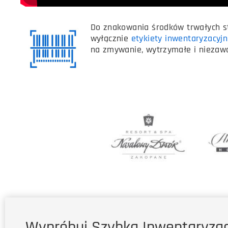
Do znakowania środków trwałych 
wyłącznie
etykiety inwentaryzacyj
na zmywanie, wytrzymałe i niezaw
Wypróbuj Szybką Inwentaryzac