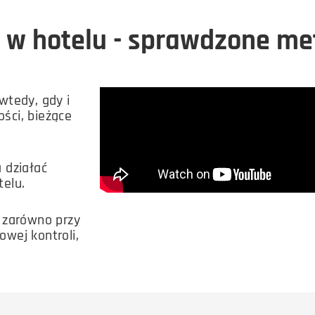
 w hotelu - sprawdzone me
wtedy, gdy i
ości, bieżące
 działać
telu.
 zarówno przy
owej kontroli,