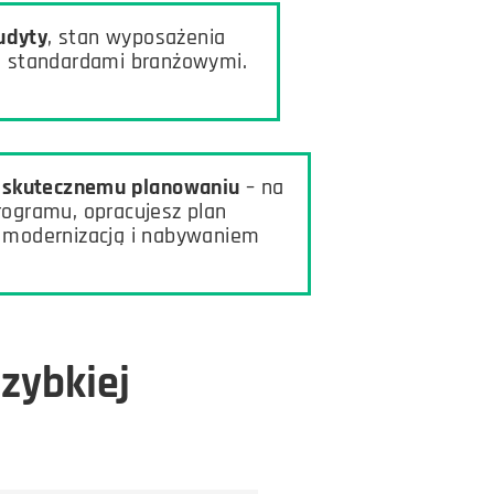
udyty
, stan wyposażenia
 i standardami branżowymi.
i skutecznemu planowaniu
– na
rogramu, opracujesz plan
 modernizacją i nabywaniem
zybkiej