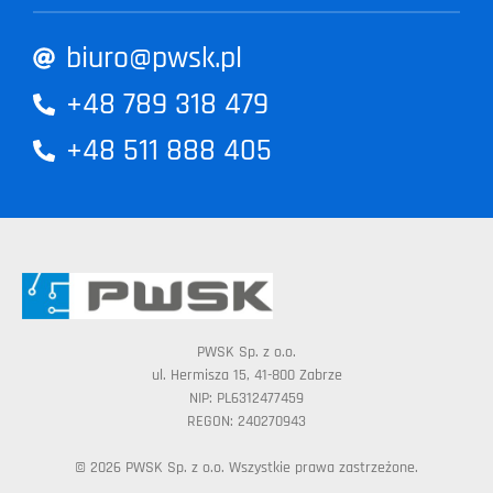
biuro@pwsk.pl
+48 789 318 479
+48 511 888 405
PWSK Sp. z o.o.
ul. Hermisza 15, 41-800 Zabrze
NIP: PL6312477459
REGON: 240270943
© 2026 PWSK Sp. z o.o. Wszystkie prawa zastrzeżone.