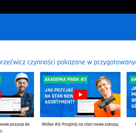
przećwicz czynności pokazane w przygotowany
nowe pozycje do
Wideo #3: Przyjmij na stan nowe zakupy.
i.