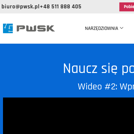
biuro@pwsk.pl
+48 511 888 405
Pobi
NARZĘDZIOWNIA
Naucz się p
Wideo #2: Wpr