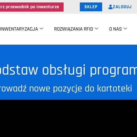
erz przewodnik po inwenturze
ZALOGUJ
SKLEP
INWENTARYZACJA
ROZWIĄZANIA RFID
O NAS
odstaw obsługi progra
owadź nowe pozycje do kartoteki