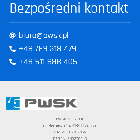
Bezpośredni kontakt
biuro@pwsk.pl
+48 789 318 479
+48 511 888 405
PWSK Sp. z o.o.
ul. Hermisza 15, 41-800 Zabrze
NIP: PL6312477459
REGON: 240270943