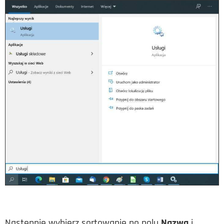
Następnie wybierz sortowanie po polu
Nazwa
i