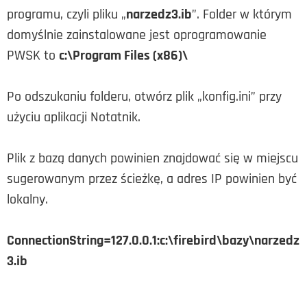
programu, czyli pliku „
narzedz3.ib
”. Folder w którym
domyślnie zainstalowane jest oprogramowanie
PWSK to
c:\Program Files (x86)\
Po odszukaniu folderu, otwórz plik „konfig.ini” przy
użyciu aplikacji Notatnik.
Plik z bazą danych powinien znajdować się w miejscu
sugerowanym przez ścieżkę, a adres IP powinien być
lokalny.
ConnectionString=127.0.0.1:c:\firebird\bazy\narzedz
3.ib