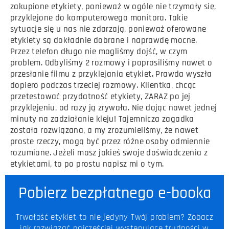
zakupione etykiety, ponieważ w ogóle nie trzymały się,
przyklejone do komputerowego monitora. Takie
sytuacje się u nas nie zdarzają, ponieważ oferowane
etykiety są dokładnie dobrane i naprawdę mocne.
Przez telefon długo nie mogliśmy dojść, w czym
problem. Odbyliśmy 2 rozmowy i poprosiliśmy nawet o
przesłanie filmu z przyklejania etykiet. Prawda wyszła
dopiero podczas trzeciej rozmowy. Klientka, chcąc
przetestować przydatność etykiety, ZARAZ po jej
przyklejeniu, od razy ją zrywała. Nie dając nawet jednej
minuty na zadziałanie kleju! Tajemnicza zagadka
została rozwiązana, a my zrozumieliśmy, że nawet
proste rzeczy, mogą być przez różne osoby odmiennie
rozumiane. Jeżeli masz jakieś swoje doświadczenia z
etykietami, to po prostu napisz mi o tym.
Pobierz bezpłatnego e-booka
Trwałość etykiet to nie jedyny Twój problem? Zobacz
jak rozwiązać najczęściej występujące trudności w