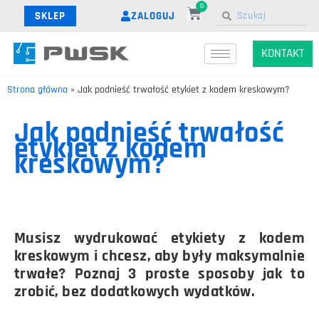
0
ZALOGUJ
SKLEP
KONTAKT
Strona główna
»
Jak podnieść trwałość etykiet z kodem kreskowym?
Jak podnieść trwałość
etykiet z kodem
kreskowym?
Musisz wydrukować etykiety z kodem
kreskowym i chcesz, aby były maksymalnie
trwałe? Poznaj 3 proste sposoby jak to
zrobić, bez dodatkowych wydatków.