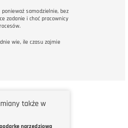
su ponieważ samodzielnie, bez
e zadanie i choć pracownicy
procesów.
nie wie, ile czasu zajmie
zmiany także w
spodarkę narzędziową