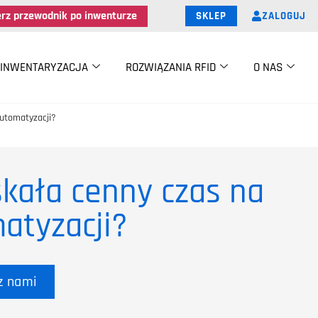
erz przewodnik po inwenturze
ZALOGUJ
SKLEP
INWENTARYZACJA
ROZWIĄZANIA RFID
O NAS
automatyzacji?
kała cenny czas na
matyzacji?
z nami