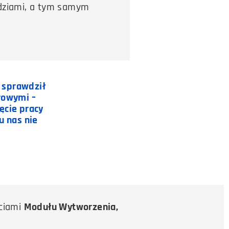
ędziami, a tym samym
 sprawdził
rowymi –
ięcie pracy
u nas nie
ściami
Modułu Wytworzenia,