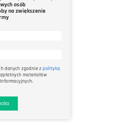
owych osób
by na zwiększenie
irmy
ch danych zgodnie z
polityką
ezpłatnych materiałów
informacyjnych.
ooka