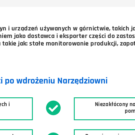
i urządzeń używanych w górnictwie, takich j
naniem jako dostawca i eksporter części do zas
takie jak: stałe monitorowanie produkcji, zap
i po wdrożeniu Narzędziowni
ch i
Niezakłócony n
pom