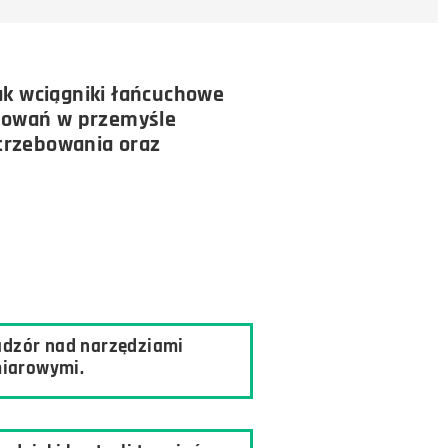
ak wciągniki łańcuchowe
tosowań w przemyśle
otrzebowania oraz
adzór nad narzędziami
iarowymi.