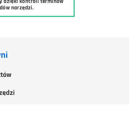
y dzięki kontroli terminów
dów narzędzi.
ni
któw
zędzi