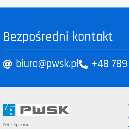
Bezpośredni kontakt
biuro@pwsk.pl
+48 789
PWSK Sp. z o.o.