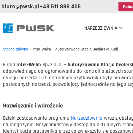
biuro@pwsk.pl
+48 511 888 405
Pobi
NARZĘDZIOWNIA
Strona główna
»
Inter-Welm – Autoryzowana Stacja Dealerska Audi
Firma
Inter-Welm
Sp. z o. o. –
Autoryzowana Stacja Dealers
odpowiedniego oprogramowania do kontroli bieżących stan
obiegu narzędzi i ich aktualnym użytkowniku były prowadz
posiadanych narzędzi, pozwalający jednocześnie na jego szy
Rozwiązanie i wdrożenie
Dzięki zastosowaniu programu
Narzędziownia
wraz z obsł
na magazynie. Natychmiastowy dostęp do aktualnych stanów
identyfikacje pracownika przez co zwiększyło się poszano