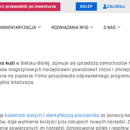
erz przewodnik po inwenturze
ZALOGUJ
SKLEP
INWENTARYZACJA
ROZWIĄZANIA RFID
O NAS
ka Audi
w Bielsku-Białej, zajmuje się sprzedażą samochodów t
ów magazynowych narzędziowni powodował chaos i zmniejsze
one na papierze. Firma poszukiwała odpowiedniego programu 
bką lokalizację.
ugą
kolektora danych
i
identyfikacją pracownika
za pomocą ka
, daje wymierne korzyści przy zakupach nowych narzędzi. Z
wanie powierzonych im narzędzi. Oznakowanie półek i regałó