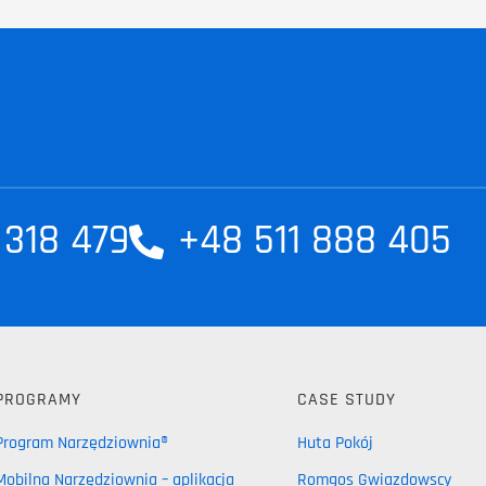
 318 479
+48 511 888 405
PROGRAMY
CASE STUDY
Program Narzędziownia®
Huta Pokój
Mobilna Narzędziownia – aplikacja
Romgos Gwiazdowscy