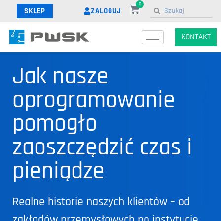
0
ZALOGUJ
SKLEP
KONTAKT
Jak nasze
oprogramowanie
pomogło
zaoszczędzić czas i
pieniądze
Realne historie naszych klientów – od
zakładów przemysłowych po instytucje