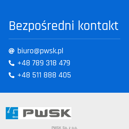
Bezpośredni kontakt
biuro@pwsk.pl
+48 789 318 479
+48 511 888 405
PWSK Sp. z o.o.