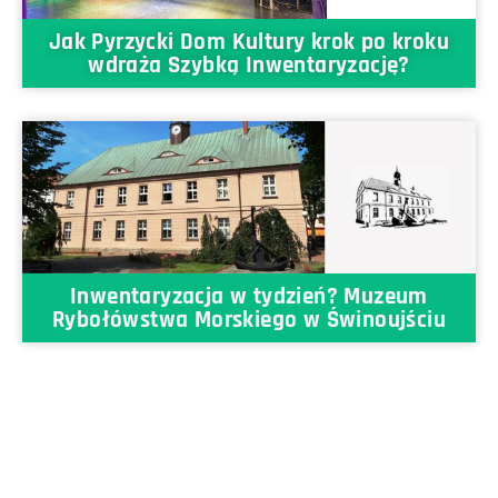
Jak Pyrzycki Dom Kultury krok po kroku
wdraża Szybką Inwentaryzację?
Inwentaryzacja w tydzień? Muzeum
Rybołówstwa Morskiego w Świnoujściu