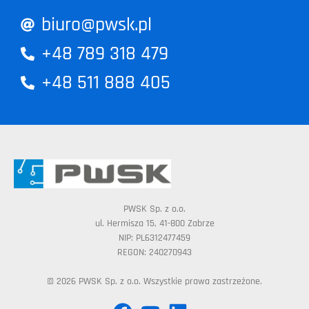
biuro@pwsk.pl
+48 789 318 479
+48 511 888 405
PWSK Sp. z o.o.
ul. Hermisza 15, 41-800 Zabrze
NIP: PL6312477459
REGON: 240270943
© 2026 PWSK Sp. z o.o. Wszystkie prawa zastrzeżone.